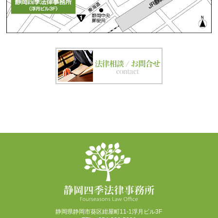
静岡県静岡市葵区紺屋町11-1浮月ビル3F