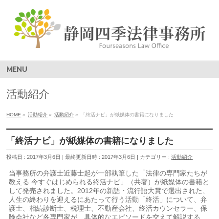
MENU
活動紹介
HOME
»
活動紹介
»
活動紹介
»
「終活ナビ」が紙媒体の書籍になりました
「終活ナビ」が紙媒体の書籍になりました
投稿日 : 2017年3月6日
最終更新日時 : 2017年3月6日
カテゴリー :
活動紹介
当事務所の弁護士近藤士起が一部執筆した「法律の専門家たちが
教える 今すぐはじめられる終活ナビ」（共著）が紙媒体の書籍と
して発売されました。2012年の新語・流行語大賞で選出された、
人生の終わりを迎えるにあたって行う活動「終活」について、弁
護士、相続診断士、税理士、不動産会社、終活カウンセラー、保
険会社など各専門家が、具体的なエピソードを交えて解説する